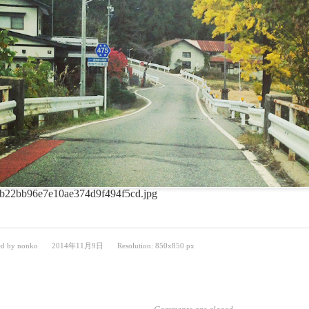
b22bb96e7e10ae374d9f494f5cd.jpg
ed by
nonko
2014年11月9日
Resolution: 850x850 px