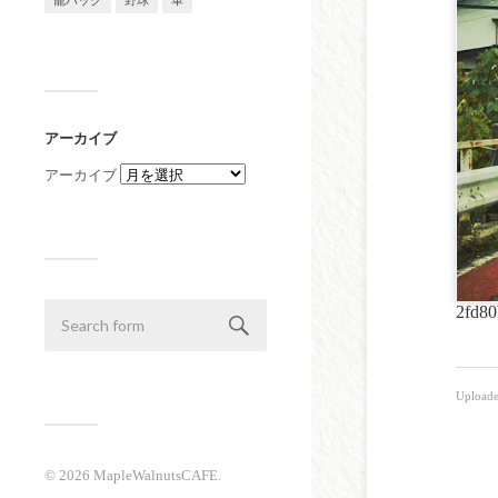
籠バック
野球
革
アーカイブ
アーカイブ
2fd80
Upload
© 2026
MapleWalnutsCAFE
.