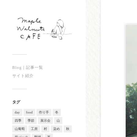
Blog｜記事一覧
サイト紹介
タグ
day
food
作り手
冬
四季
季節
展示会
山
山葡萄
工房
村
染め
秋